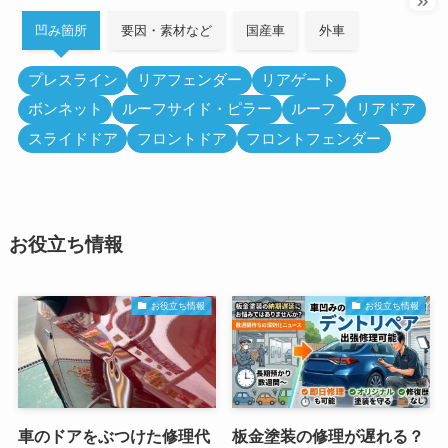
凹み箇所
要因・素材など
国産車
外車
プレスライン
リアフェンダー
リアゲート
ボンネット
ルーフサイド・ピラー
ルーフ
リアドア
スライドドア
フロントドア
フロントフェンダー
お役立ち情報
お役立ち情報
お役立ち情報
車のドアをぶつけた修理代
板金塗装の修理が遅れる？