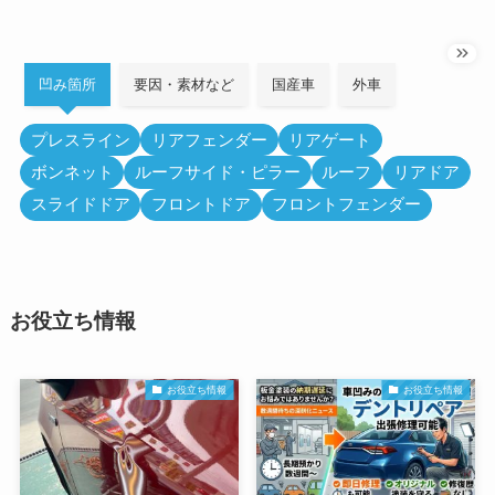
凹み箇所
要因・素材など
国産車
外車
プレスライン
リアフェンダー
リアゲート
ボンネット
ルーフサイド・ピラー
ルーフ
リアドア
スライドドア
フロントドア
フロントフェンダー
お役立ち情報
お役立ち情報
お役立ち情報