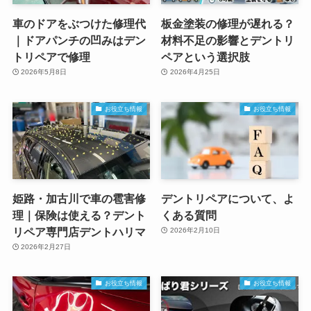
車のドアをぶつけた修理代
板金塗装の修理が遅れる？
｜ドアパンチの凹みはデン
材料不足の影響とデントリ
トリペアで修理
ペアという選択肢
2026年5月8日
2026年4月25日
お役立ち情報
お役立ち情報
姫路・加古川で車の雹害修
デントリペアについて、よ
理｜保険は使える？デント
くある質問
リペア専門店デントハリマ
2026年2月10日
2026年2月27日
お役立ち情報
お役立ち情報