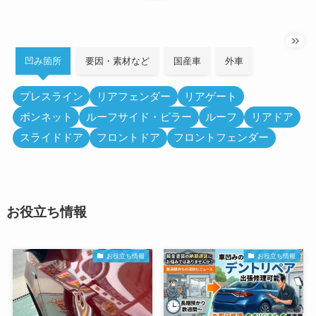
凹み箇所
要因・素材など
国産車
外車
プレスライン
リアフェンダー
リアゲート
ボンネット
ルーフサイド・ピラー
ルーフ
リアドア
スライドドア
フロントドア
フロントフェンダー
お役立ち情報
お役立ち情報
お役立ち情報