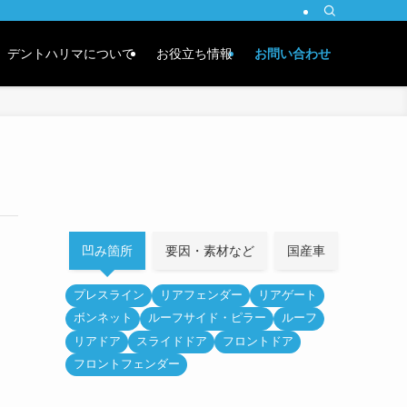
デントハリマについて
お役立ち情報
お問い合わせ
凹み箇所
要因・素材など
国産車
外車
プレスライン
リアフェンダー
リアゲート
ボンネット
ルーフサイド・ピラー
ルーフ
リアドア
スライドドア
フロントドア
フロントフェンダー