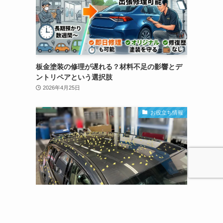
板金塗装の修理が遅れる？材料不足の影響とデ
ントリペアという選択肢
2026年4月25日
お役立ち情報
姫路・加古川で車の雹害修理｜保険は使える？
デントリペア専門店デントハリマ