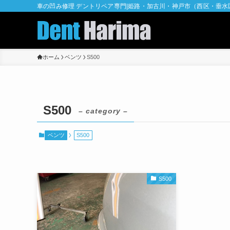
車の凹み修理 デントリペア専門|姫路・加古川・神戸市（西区・垂
ホーム
ベンツ
S500
S500
– category –
ベンツ
S500
S500