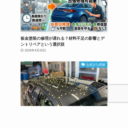
板金塗装の修理が遅れる？材料不足の影響とデ
ントリペアという選択肢
2026年4月25日
お役立ち情報
姫路・加古川で車の雹害修理｜保険は使える？
デントリペア専門店デントハリマ