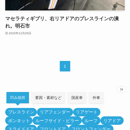
マセラティギブリ、右リアドアのプレスラインの潰
れ。明石市
2020年12月26日
1
凹み箇所
要因・素材など
国産車
外車
プレスライン
リアフェンダー
リアゲート
ボンネット
ルーフサイド・ピラー
ルーフ
リアドア
スライドドア
フロントドア
フロントフェンダー