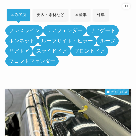
凹み箇所
要因・素材など
国産車
外車
プレスライン
リアフェンダー
リアゲート
ボンネット
ルーフサイド・ピラー
ルーフ
リアドア
スライドドア
フロントドア
フロントフェンダー
ヤリスクロス