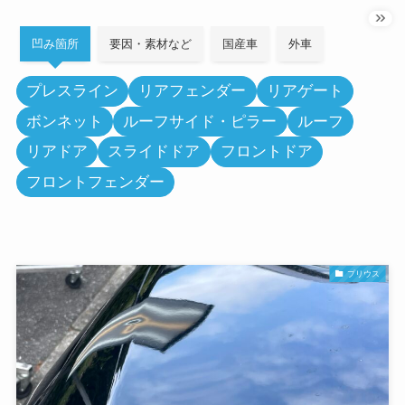
凹み箇所
要因・素材など
国産車
外車
プレスライン
リアフェンダー
リアゲート
ボンネット
ルーフサイド・ピラー
ルーフ
リアドア
スライドドア
フロントドア
フロントフェンダー
プリウス