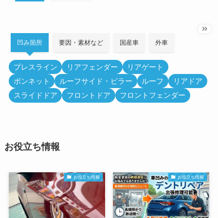
凹み箇所
要因・素材など
国産車
外車
プレスライン
リアフェンダー
リアゲート
ボンネット
ルーフサイド・ピラー
ルーフ
リアドア
スライドドア
フロントドア
フロントフェンダー
お役立ち情報
お役立ち情報
お役立ち情報