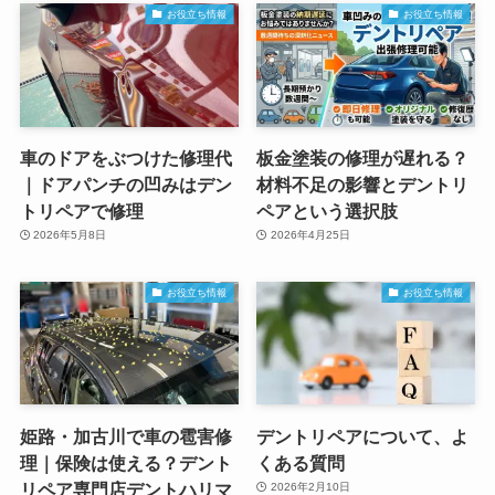
お役立ち情報
お役立ち情報
車のドアをぶつけた修理代
板金塗装の修理が遅れる？
｜ドアパンチの凹みはデン
材料不足の影響とデントリ
トリペアで修理
ペアという選択肢
2026年5月8日
2026年4月25日
お役立ち情報
お役立ち情報
姫路・加古川で車の雹害修
デントリペアについて、よ
理｜保険は使える？デント
くある質問
リペア専門店デントハリマ
2026年2月10日