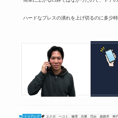
簡単に上がる凹みではなかったので、ドアの
ハードなプレスの潰れを上げ切るのに多少時
トゥアレグ
エクボ
ヘコミ
修理
兵庫
凹み
姫路市
神