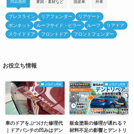
凹み箇所
要因・素材など
国産車
外車
プレスライン
リアフェンダー
リアゲート
ボンネット
ルーフサイド・ピラー
ルーフ
リアドア
スライドドア
フロントドア
フロントフェンダー
お役立ち情報
お役立ち情報
お役立ち情報
車のドアをぶつけた修理代
板金塗装の修理が遅れる？
｜ドアパンチの凹みはデン
材料不足の影響とデントリ