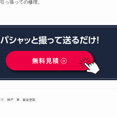
引っ張っての修理。
って
神戸
車
鈑金塗装