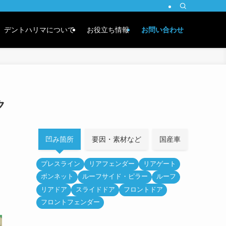
デントハリマについて
お役立ち情報
お問い合わせ
ク
凹み箇所
要因・素材など
国産車
外車
プレスライン
リアフェンダー
リアゲート
ボンネット
ルーフサイド・ピラー
ルーフ
リアドア
スライドドア
フロントドア
フロントフェンダー