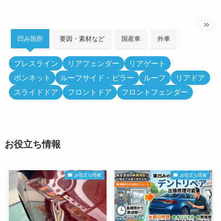
凹み箇所
要因・素材など
国産車
外車
プレスライン
リアフェンダー
リアゲート
ボンネット
ルーフサイド・ピラー
ルーフ
リアドア
スライドドア
フロントドア
フロントフェンダー
お役立ち情報
お役立ち情報
お役立ち情報