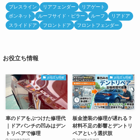
プレスライン
リアフェンダー
リアゲート
ボンネット
ルーフサイド・ピラー
ルーフ
リアドア
スライドドア
フロントドア
フロントフェンダー
お役立ち情報
お役立ち情報
お役立ち情報
車のドアをぶつけた修理代
板金塗装の修理が遅れる？
｜ドアパンチの凹みはデン
材料不足の影響とデントリ
トリペアで修理
ペアという選択肢
2026年5月8日
2026年4月25日