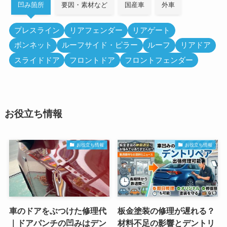
凹み箇所
要因・素材など
国産車
外車
プレスライン
リアフェンダー
リアゲート
ボンネット
ルーフサイド・ピラー
ルーフ
リアドア
スライドドア
フロントドア
フロントフェンダー
お役立ち情報
お役立ち情報
お役立ち情報
車のドアをぶつけた修理代
板金塗装の修理が遅れる？
｜ドアパンチの凹みはデン
材料不足の影響とデントリ