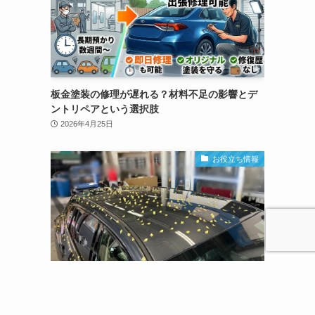
板金塗装の修理が遅れる？材料不足の影響とデ
ントリペアという選択肢
2026年4月25日
お役立ち情報
姫路・加古川で車の雹害修理｜保険は使える？
デントリペア専門店デントハリマ