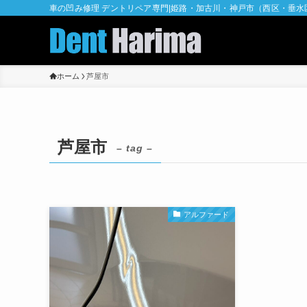
車の凹み修理 デントリペア専門|姫路・加古川・神戸市（西区・垂
ホーム
芦屋市
芦屋市
– tag –
アルファード