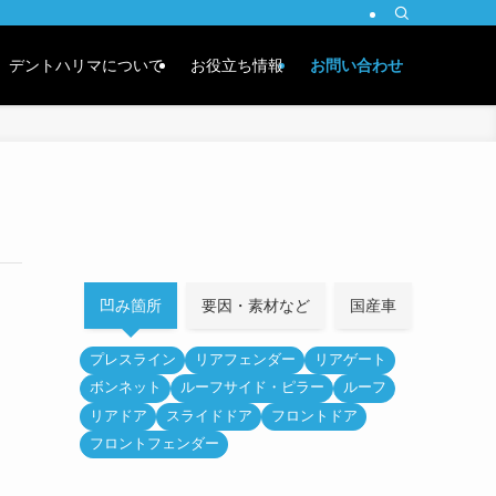
デントハリマについて
お役立ち情報
お問い合わせ
凹み箇所
要因・素材など
国産車
外車
プレスライン
リアフェンダー
リアゲート
ボンネット
ルーフサイド・ピラー
ルーフ
リアドア
スライドドア
フロントドア
フロントフェンダー