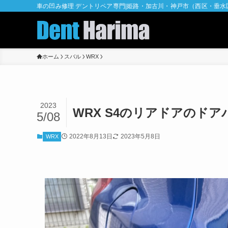
車の凹み修理 デントリペア専門|姫路・加古川・神戸市（西区・垂
ホーム
スバル
WRX
2023
WRX S4のリアドアのドア
5/08
2022年8月13日
2023年5月8日
WRX