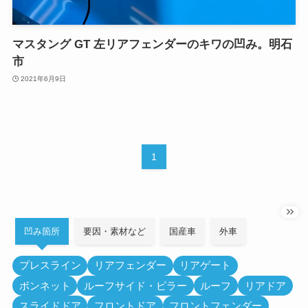
マスタング GT 左リアフェンダーのキワの凹み。明石
市
2021年6月9日
1
凹み箇所
要因・素材など
国産車
外車
プレスライン
リアフェンダー
リアゲート
ボンネット
ルーフサイド・ピラー
ルーフ
リアドア
スライドドア
フロントドア
フロントフェンダー