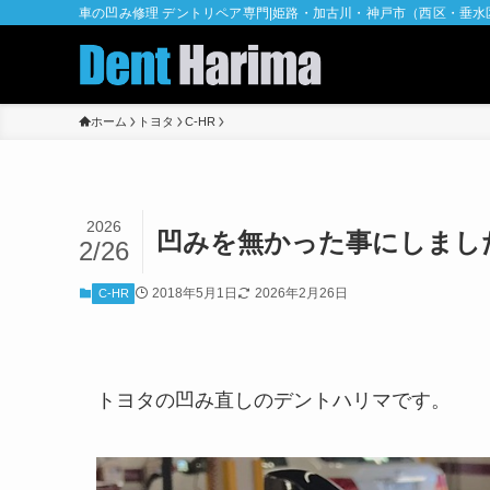
車の凹み修理 デントリペア専門|姫路・加古川・神戸市（西区・垂
ホーム
トヨタ
C-HR
2026
凹みを無かった事にしまし
2/26
2018年5月1日
2026年2月26日
C-HR
トヨタの凹み直しのデントハリマです。