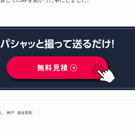
直して凹みを無かった事にしました。
し
神戸
鈑金塗装