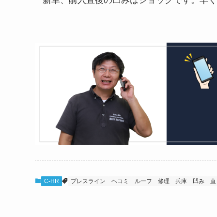
新車、購入直後の凹みはショックです。早く
C-HR
プレスライン
ヘコミ
ルーフ
修理
兵庫
凹み
直