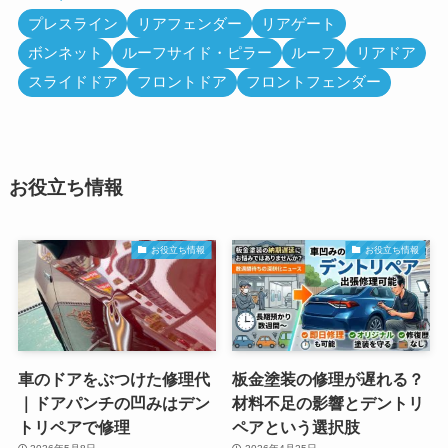
プレスライン
リアフェンダー
リアゲート
ボンネット
ルーフサイド・ピラー
ルーフ
リアドア
スライドドア
フロントドア
フロントフェンダー
お役立ち情報
お役立ち情報
お役立ち情報
車のドアをぶつけた修理代
板金塗装の修理が遅れる？
｜ドアパンチの凹みはデン
材料不足の影響とデントリ
トリペアで修理
ペアという選択肢