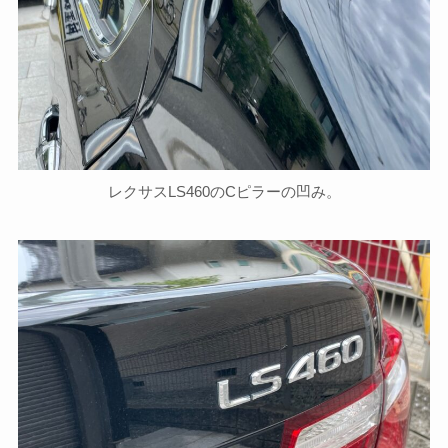
レクサスLS460のCピラーの凹み。