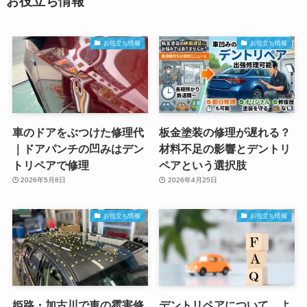
お役立ち情報
お役立ち情報
お役立ち情報
車のドアをぶつけた修理代
板金塗装の修理が遅れる？
｜ドアパンチの凹みはデン
材料不足の影響とデントリ
トリペアで修理
ペアという選択肢
2026年5月8日
2026年4月25日
お役立ち情報
お役立ち情報
姫路・加古川で車の雹害修
デントリペアについて、よ