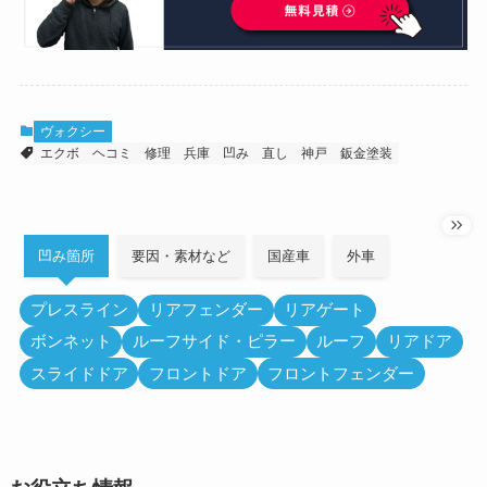
ヴォクシー
エクボ
ヘコミ
修理
兵庫
凹み
直し
神戸
鈑金塗装
凹み箇所
要因・素材など
国産車
外車
プレスライン
リアフェンダー
リアゲート
ボンネット
ルーフサイド・ピラー
ルーフ
リアドア
スライドドア
フロントドア
フロントフェンダー