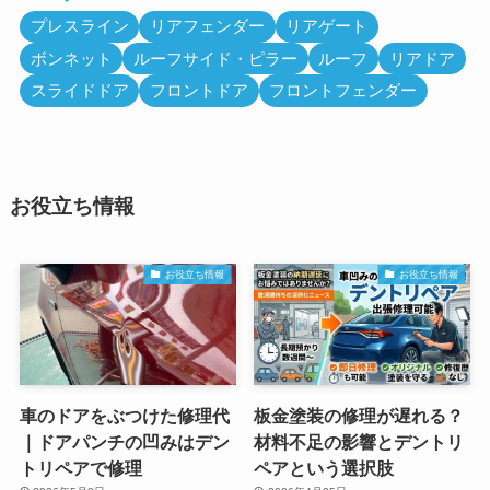
プレスライン
リアフェンダー
リアゲート
ボンネット
ルーフサイド・ピラー
ルーフ
リアドア
スライドドア
フロントドア
フロントフェンダー
お役立ち情報
お役立ち情報
お役立ち情報
車のドアをぶつけた修理代
板金塗装の修理が遅れる？
｜ドアパンチの凹みはデン
材料不足の影響とデントリ
トリペアで修理
ペアという選択肢